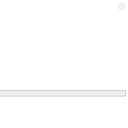
×
×
×