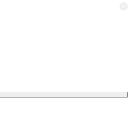
×
×
×