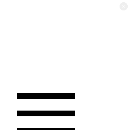
×
×
×