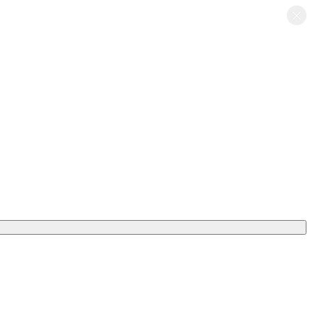
×
×
×