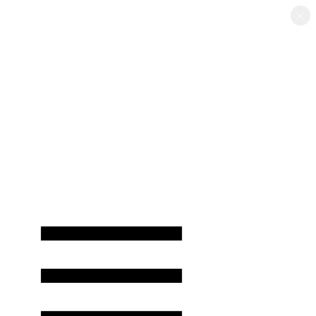
×
×
×