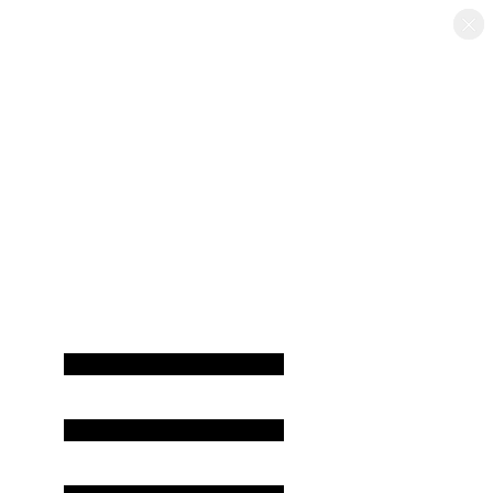
×
×
×