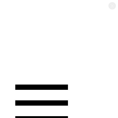
×
×
×