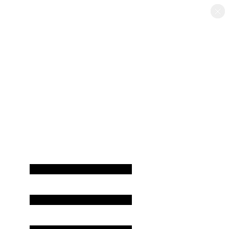
×
×
×